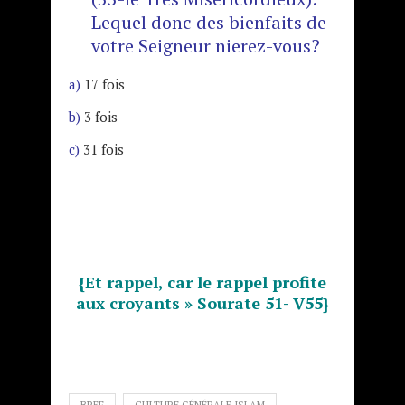
Lequel donc des bienfaits de
votre Seigneur nierez-vous?
a)
17 fois
b)
3 fois
c)
31 fois
{Et rappel, car le rappel profite
aux croyants » Sourate 51- V55}