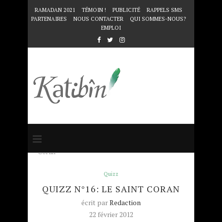
RAMADAN 2021
TÉMOIN !
PUBLICITÉ
RAPPELS SMS
PARTENAIRES
NOUS CONTACTER
QUI SOMMES-NOUS?
EMPLOI
Accueil
Quizz
Quizz n°16: Le Saint
Coran
Quizz
QUIZZ N°16: LE SAINT CORAN
écrit par
Redaction
22 février 2012