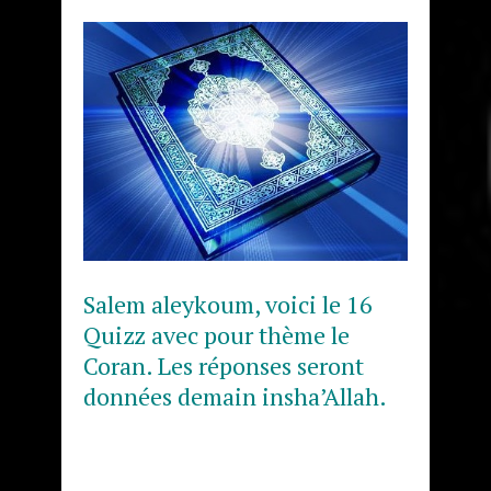
Salem aleykoum, voici le 16
Quizz avec pour thème le
Coran. Les réponses seront
données demain insha’Allah.