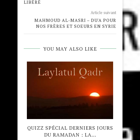
LIBÉRÉ
Article suivant
MAHMOUD AL-MASRI – DU'A POUR
NOS FRÈRES ET SOEURS EN SYRIE
YOU MAY ALSO LIKE
24: LE
QUIZZ SPÉCIAL DERNIERS JOURS
CO
..
DU RAMADAN : LA...