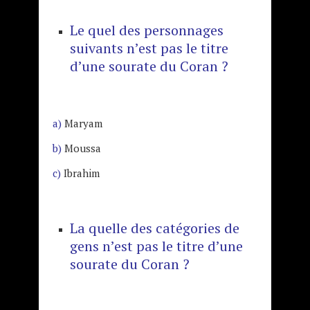
Le quel des personnages
suivants n’est pas le titre
d’une sourate du Coran ?
a)
Maryam
b)
Moussa
c)
Ibrahim
La quelle des catégories de
gens n’est pas le titre d’une
sourate du Coran ?