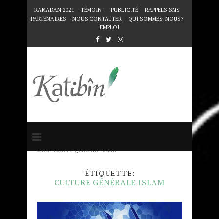
RAMADAN 2021
TÉMOIN !
PUBLICITÉ
RAPPELS SMS
PARTENAIRES
NOUS CONTACTER
QUI SOMMES-NOUS?
EMPLOI
Accueil
Mots clés
Articles taggés
avec "culture générale islam"
ÉTIQUETTE:
CULTURE GÉNÉRALE ISLAM