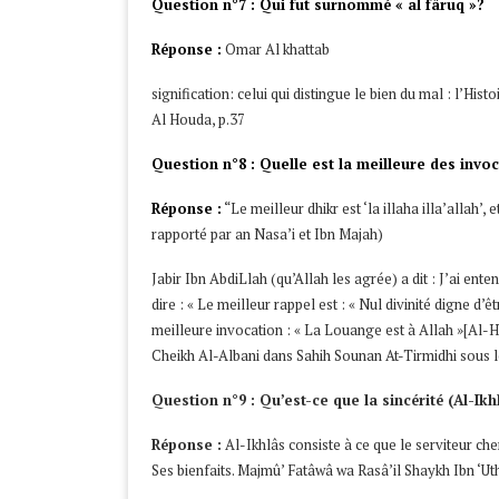
Question n°7 : Qui fut surnommé « al fâruq »?
Réponse :
Omar Al khattab
signification: celui qui distingue le bien du mal : l’Hi
Al Houda, p.37
Question n°8 : Quelle est la meilleure des invoc
Réponse :
“Le meilleur dhikr est ‘la illaha illa’allah’, 
rapporté par an Nasa’i et Ibn Majah)
Jabir Ibn AbdiLlah (qu’Allah les agrée) a dit : J’ai ent
dire : « Le meilleur rappel est : « Nul divinité digne d’ê
meilleure invocation : « La Louange est à Allah »[Al-
Cheikh Al-Albani dans Sahih Sounan At-Tirmidhi sous 
Question n°9 : Qu’est-ce que la sincérité (Al-Ikh
Réponse :
Al-Ikhlâs consiste à ce que le serviteur ch
Ses bienfaits. Majmû’ Fatâwâ wa Rasâ’il Shaykh Ibn ‘U