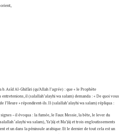
orient,
. Asîd Al-Ghifâri (qu’Allah l’agrée) : que « le Prophète
 entretenions, il (salallah’alayhi wa salam) demanda : « De quoi vous
 l’Heure » répondirent-ils. Il (salallah’alayhi wa salam) répliqua :
signes – il évoqua : la fumée, le Faux Messie, la bête, le lever du
salallah ‘alayhi wa salam), Ya’jûj et Ma’jûj et trois engloutissements
nt et un dans la péninsule arabique. Et le dernier de tout cela est un