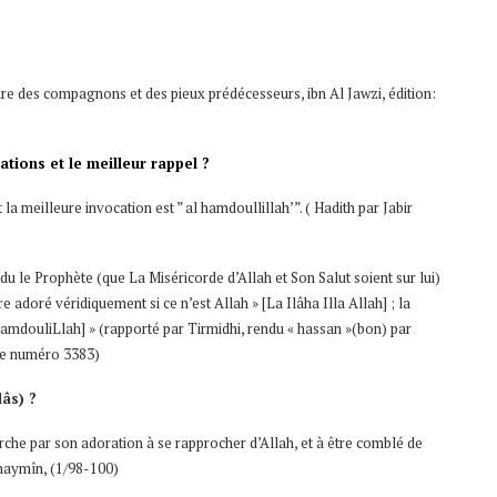
stoire des compagnons et des pieux prédécesseurs, ibn Al Jawzi, édition:
ations et le meilleur rappel ?
et la meilleure invocation est ” al hamdoullillah’”. ( Hadith par Jabir
endu le Prophète (que La Miséricorde d’Allah et Son Salut soient sur lui)
tre adoré véridiquement si ce n’est Allah » [La Ilâha Illa Allah] ; la
HamdouliLlah] » (rapporté par Tirmidhi, rendu « hassan »(bon) par
le numéro 3383)
lâs) ?
erche par son adoration à se rapprocher d’Allah, et à être comblé de
thaymîn, (1/98-100)