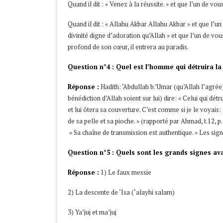
Quand il dit : « Venez à la réussite. » et que l’un de vous
Quand il dit : « Allahu Akbar Allahu Akbar » et que l’un 
divinité digne d’adoration qu’Allah » et que l’un de vous 
profond de son cœur, il entrera au paradis.
Question n°4 : Quel est l’homme qui détruira la
Réponse :
Hadith: ‘Abdullah b.’Umar (qu’Allah l’agrée
bénédiction d’Allah soient sur lui) dire: « Celui qui dé
et lui ôtera sa couverture. C’est comme si je le voyais: l
de sa pelle et sa pioche. » (rapporté par Ahmad, t.12, 
» Sa chaîne de transmission est authentique. » Les sign
Question n°5 : Quels sont les grands signes av
Réponse :
1) Le faux messie
2) La descente de ‘Isa (‘alayhi salam)
3) Ya’juj et ma’juj