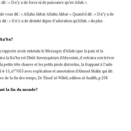
 dit : « Il n’y a de force ni de puissance qu’en Allah. »
de vous dit : « Allahu Akbar Allahu Akbar ». Quand il dit : « Il n’y a de
dit : « Il n’y a de divinité digne d’adoration qu’Allah. » du plus
 ka’ba?
) rapporte avoir entendu le Messager d’Allah (que la paix et la
truira la Ka’ba est Dhûl-Suwayqatayn d’Abyssinie, il extraira son trésor
a petite tête chauve et les petits pieds distordus, la frappant à l’aide
p.14-15, n°7053 avec explication et annotation d’Ahmad Shâkir qui dit:
es de la fin des temps, Dr Yûsuf al-Wâbil, edition al-hadith, p.258
ant la fin du monde?