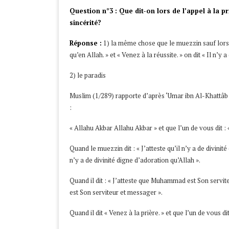
Question n°3 : Que dit-on lors de l’appel à la p
sincérité?
Réponse :
1) la même chose que le muezzin sauf lorsqu’i
qu’en Allah. » et « Venez à la réussite. » on dit « Il n’y 
2) le paradis
Muslim (1/289) rapporte d’après ‘Umar ibn Al-Khattâb que le Prophète (صلى الله عليه و سلم ) a
:
« Allahu Akbar Allahu Akbar » et que l’un de vous dit :
Quand le muezzin dit : « J’atteste qu’il n’y a de divinité
n’y a de divinité digne d’adoration qu’Allah ».
Quand il dit : « J’atteste que Muhammad est Son servit
est Son serviteur et messager ».
Quand il dit « Venez à la prière. » et que l’un de vous dit