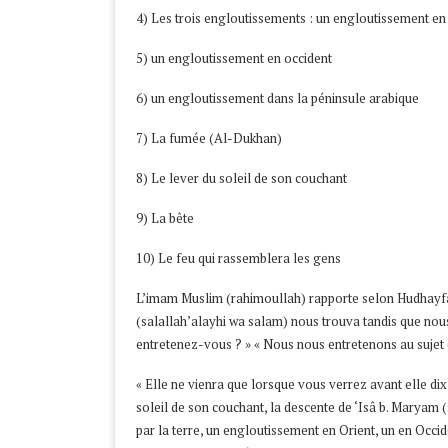
4) Les trois engloutissements : un engloutissement en 
5) un engloutissement en occident
6) un engloutissement dans la péninsule arabique
7) La fumée (Al-Dukhan)
8) Le lever du soleil de son couchant
9) La bête
10) Le feu qui rassemblera les gens
L’imam Muslim (rahimoullah) rapporte selon Hudhayfa b
(salallah’alayhi wa salam) nous trouva tandis que nous
entretenez-vous ? » « Nous nous entretenons au sujet de
« Elle ne vienra que lorsque vous verrez avant elle dix 
soleil de son couchant, la descente de ‘Isâ b. Maryam (
par la terre, un engloutissement en Orient, un en Occide