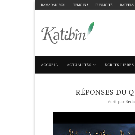
RAMADAN 2021
TÉMOIN !
PUBLICITÉ
RAPPELS
ACCUEIL
ACTUALITÉS
ÉCRITS LIBRES
Accueil
Quizz
Réponses du Quizz n°27 :
RÉPONSES DU Q
écrit par
Reda