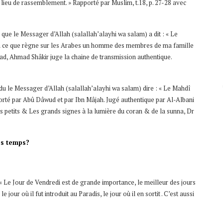
 lieu de rassemblement. » Rapporté par Muslim, t.18, p. 27-28 avec
que le Messager d’Allah (salallah’alayhi wa salam) a dit : « Le
’à ce que règne sur les Arabes un homme des membres de ma famille
ad, Ahmad Shâkir juge la chaine de transmission authentique.
du le Messager d’Allah (salallah’alayhi wa salam) dire : « Le Mahdî
orté par Abû Dâwud et par Ibn Mâjah. Jugé authentique par Al-Albani
es petits & Les grands signes à la lumière du coran & de la sunna, Dr
des temps?
« Le Jour de Vendredi est de grande importance, le meilleur des jours
 jour où il fut introduit au Paradis, le jour où il en sortit . C’est aussi