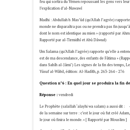
feu qui sortira du Yémen repoussant les gens vers leur
l’explication d’al-Nawawî
Madhi : Abdullah b. Mas’ûd (qu’Allah l’agrée) rapporte 
monde ne disparaîtra pas ou ne prendra pas fin jusqu
dont le nom est identique au mien » (rapporté par Ahm
Rapporté par al-Tirmidhî et Abû Dâwud)
Um Salama (qu’Allah l’agrée) rapporte qu’elle a enten
est de ma descendance, des enfants de Fâtima » (Rapp
dans Sahîh al-Jâmi’) Les signes de la fin des temps, L
Yûsuf al-Wâbil, édition: Al-Hadîth, p. 263-264 – 276
Question n°6 : En quel jour se produira la fin 
Réponse :
vendredi
Le Prophète (salallah ‘alayhi wa salam) a aussi dit : 
de la semaine sur terre : c’est le jour où fut créé Adam, le
le jour où finira le monde. » [ Rapporté par Mouslim ]