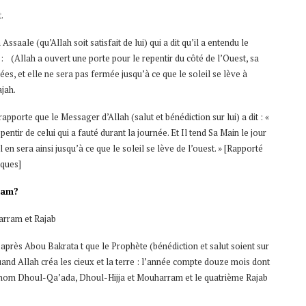
.
saale (qu’Allah soit satisfait de lui) qui a dit qu’il a entendu le
e : (Allah a ouvert une porte pour le repentir du côté de l’Ouest, sa
s, et elle ne sera pas fermée jusqu’à ce que le soleil se lève à
jah.
porte que le Messager d’Allah (salut et bénédiction sur lui) a dit : «
pentir de celui qui a fauté durant la journée. Et Il tend Sa Main le jour
il en sera ainsi jusqu’à ce que le soleil se lève de l’ouest. » [Rapporté
iques]
slam?
arram et Rajab
près Abou Bakrata t que le Prophète (bénédiction et salut soient sur
t quand Allah créa les cieux et la terre : l’année compte douze mois dont
ur nom Dhoul-Qa’ada, Dhoul-Hijja et Mouharram et le quatrième Rajab