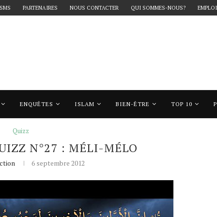
 SMS
PARTENAIRES
NOUS CONTACTER
QUI SOMMES-NOUS?
EMPLOI
ENQUÊTES
ISLAM
BIEN-ÊTRE
TOP 10
 Méli-Mélo
Quizz
UIZZ N°27 : MÉLI-MÉLO
ction
6 septembre 2012