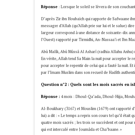
Réponse
: Lorsque le soleil se lèvera de son couchant
D’après Zir ibn Houbaïch qui rapporte de Safwaane ibn As
messager d’Allah (qu’Allah prie sur lui et le salue) dir
largeur correspond à une distance de soixante-dix année
l’Ouest) rapporté par Tirmidhi, An-Nassaa’i et Ibn Maa
Abû Malîk, Abû Mûssâ Al Asharî (radhia Allahu Anhu) rap
En vérite, Allah tend Sa Main la nuit pour accepter le re
pour accepter le repentir de celui qui a fauté la nuit. Et 
par l’Imam Muslim dans son recueil de Hadîth authent
Question n°2 : Quels sont les mois sacrés en i
Réponse :
4 mois : Dhoul-Qa’ada, Dhoul-Hijja, Mouh
Al-Boukhary (3167) et Mouslim (1679) ont rapporté d’a
lui) a dit : « Le temps a repris son cours tel qu’il étai
quatre mois sacrés ; les trois se succèdent et ont po
qui est intercalé entre Joumâda et Cha’baane. »