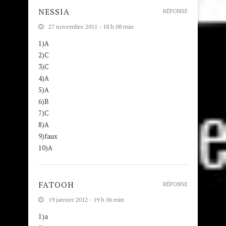
NESSIA
RÉPONSE
27 novembre 2011 - 18 h 08 min
1)A
2)C
3)C
4)A
5)A
6)B
7)C
8)A
9)faux
10)A
FATOOH
RÉPONSE
19 janvier 2012 - 19 h 06 min
1)a