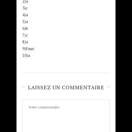
2)a
3)c
4)a
5)a
6)b
7)c
8)a
9)Faux
10)a
LAISSEZ UN COMMENTAIRE