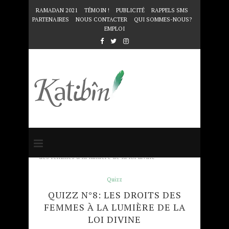
RAMADAN 2021
TÉMOIN !
PUBLICITÉ
RAPPELS SMS
PARTENAIRES
NOUS CONTACTER
QUI SOMMES-NOUS?
EMPLOI
Accueil
Quizz
Quizz n°8: Les droits
des femmes à la lumière de la loi divine
Quizz
QUIZZ N°8: LES DROITS DES
FEMMES À LA LUMIÈRE DE LA
LOI DIVINE