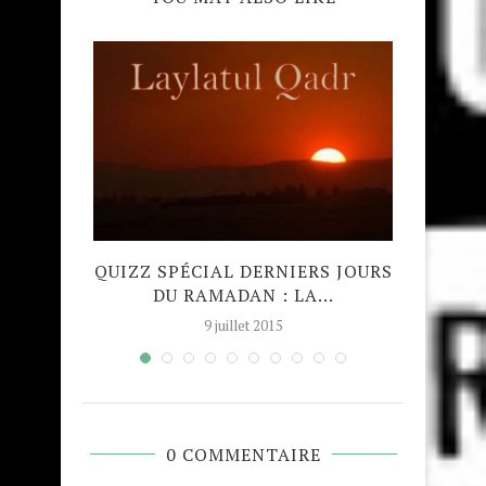
24: LE
QUIZZ SPÉCIAL DERNIERS JOURS
CO
..
DU RAMADAN : LA...
9 juillet 2015
0 COMMENTAIRE