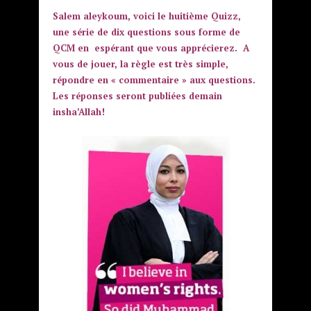
Salem aleykoum, voici le huitième Quizz,
une série de dix questions sous forme de
QCM en espérant que vous apprécierez. A
vous de jouer, la règle est très simple,
répondre en « commentaire » aux questions.
Les réponses seront publiées demain
insha’Allah!