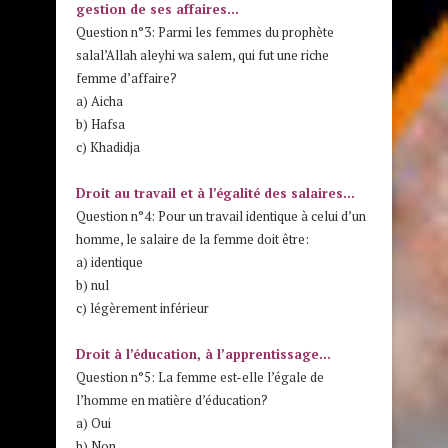
gestion de ses affaires…
Question n°3: Parmi les femmes du prophète
salal’Allah aleyhi wa salem, qui fut une riche
femme d’affaire?
a) Aicha
b) Hafsa
c) Khadidja
Droit au travail et à l’égalité des salaires…
Question n°4: Pour un travail identique à celui d’un
homme, le salaire de la femme doit être:
a) identique
b) nul
c) légèrement inférieur
Droit à l’éducation, à l’apprentissage…
Question n°5: La femme est-elle l’égale de
l’homme en matière d’éducation?
a) Oui
b) Non