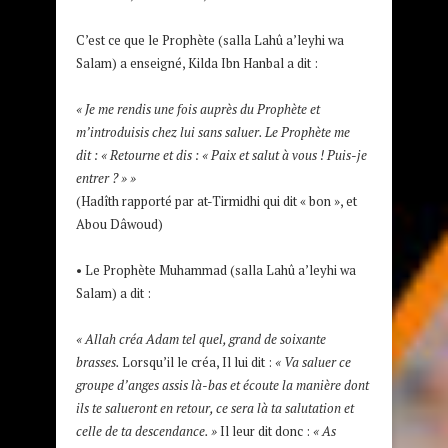
C’est ce que le Prophète (salla Lahû a’leyhi wa
Salam) a enseigné, Kilda Ibn Hanbal a dit :
«
Je me rendis une fois auprès du Prophète et
m’introduisis chez lui sans saluer. Le Prophète me
dit : « Retourne et dis : « Paix et salut à vous ! Puis-je
entrer ? »
»
(Hadîth rapporté par at-Tirmidhi qui dit « bon », et
Abou Dâwoud)
• Le Prophète Muhammad (salla Lahû a’leyhi wa
Salam) a dit :
« A
llah créa Adam tel quel, grand de soixante
brasses.
Lorsqu’il le créa, Il lui dit :
« Va saluer ce
groupe d’anges assis là-bas et écoute la manière dont
ils te salueront en retour, ce sera là ta salutation et
celle de ta descendance. »
Il leur dit donc :
« As