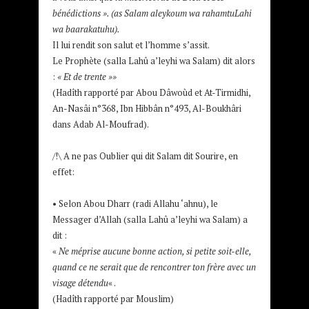
bénédictions ». (as Salam aleykoum wa rahamtuLahi
wa baarakatuhu).
Il lui rendit son salut et l’homme s’assit.
Le Prophète (salla Lahû a’leyhi wa Salam) dit alors
:
« Et de trente »
»
(Hadîth rapporté par Abou Dâwoùd et At-Tirmidhi,
An-Nasâi n°368, Ibn Hibbân n°493, Al-Boukhâri
dans Adab Al-Moufrad).
/!\ A ne pas Oublier qui dit Salam dit Sourire, en
effet:
• Selon Abou Dharr (radi Allahu ‘ahnu), le
Messager d’Allah (salla Lahû a’leyhi wa Salam) a
dit :
«
Ne méprise aucune bonne action, si petite soit-elle,
quand ce ne serait que de rencontrer ton frère avec un
visage détendu
« .
(Hadîth rapporté par Mouslim)