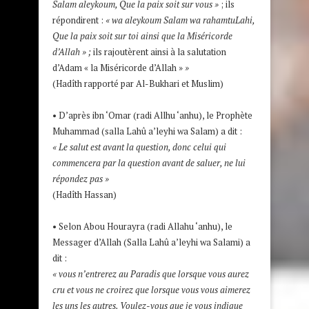
Salam aleykoum, Que la paix soit sur vous »
; ils
répondirent :
« wa aleykoum Salam wa rahamtuLahi,
Que la paix soit sur toi ainsi que la Miséricorde
d’Allah » ;
ils rajoutèrent ainsi à la salutation
d’Adam « la Miséricorde d’Allah »
»
(Hadîth rapporté par Al-Bukhari et Muslim)
• D’après ibn ‘Omar (radi Allhu ‘anhu), le Prophète
Muhammad (salla Lahû a’leyhi wa Salam) a dit :
« Le salut est avant la question, donc celui qui
commencera par la question avant de saluer, ne lui
répondez pas »
(Hadîth Hassan)
• Selon Abou Hourayra (radi Allahu ‘anhu), le
Messager d’Allah (Salla Lahû a’leyhi wa Salami) a
dit :
« v
ous n’entrerez au Paradis que lorsque vous aurez
cru et vous ne croirez que lorsque vous vous aimerez
les uns les autres. Voulez-vous que je vous indique