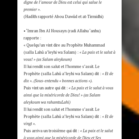
digne de l’amour de Dieu est celui qui salue le
premier »
.
(Hadîth rapporté Abou Dawûd et at-Tirmidhi)
• ‘Imran Ibn Al Housayn (radi Allahu ‘anhu)
rapporte :
« Quelqu’un vint dire au Prophète Muhammad
(salla Lahû a’leyhi wa Salam) :
« La paix et le salut à
vous! » (as Salam aleykoum)
Il lui rendit son salut et l’homme s’assit. Le
Prophète (salla Lahû a’leyhi wa Salam) dit :
« Et de
dix ». (Sous-entendu « bonnes actions »).
Puis vint un autre qui dit :
« La paix et le salut à vous
ainsi que la miséricorde de Dieu! » (as Salam
aleykoum wa rahamtuLahi)
Il lui rendit son salut et l’homme s’assit. Le
Prophète (salla Lahû a’leyhi wa Salam) dit :
« Et de
vingt ».
Puis arriva un troisième qui dit :
« La paix et le salut
à vous ainsi que la miséricorde de Dieu et Ses