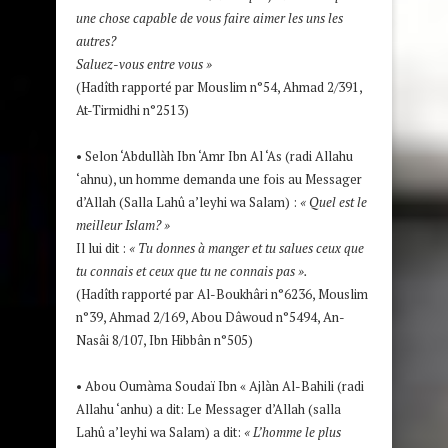
une chose capable de vous faire aimer les uns les
autres?
Saluez-vous entre vous
»
(Hadîth rapporté par Mouslim n°54, Ahmad 2/391,
At-Tirmidhi n°2513)
• Selon ‘Abdullàh Ibn ‘Amr Ibn Al ‘As (radi Allahu
‘ahnu), un homme demanda une fois au Messager
d’Allah (Salla Lahû a’leyhi wa Salam) :
« Quel est le
meilleur Islam? »
Il lui dit :
« Tu donnes à manger et tu salues ceux que
tu connais et ceux que tu ne connais pas ».
(Hadîth rapporté par Al-Boukhâri n°6236, Mouslim
n°39, Ahmad 2/169, Abou Dâwoud n°5494, An-
Nasâi 8/107, Ibn Hibbân n°505)
• Abou Oumàma Soudaï Ibn « Ajlàn Al-Bahili (radi
Allahu ‘anhu) a dit: Le Messager d’Allah (salla
Lahû a’leyhi wa Salam) a dit:
« L’homme le plus