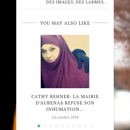
DES IMAGES, DES LARMES…
YOU MAY ALSO LIKE
ÉE DE
CATHY REHNER: LA MAIRIE
IN
E À...
D’AUBENAS REFUSE SON
S’AL
INHUMATION...
24 octobre 2018