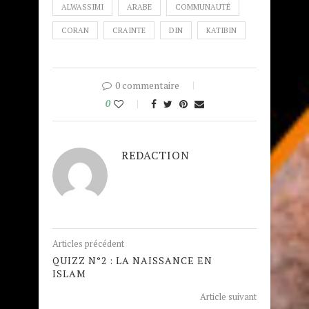
ALWASSIMI
ARABE
COMMUNAUTÉ
CORAN
CRAINTE
DIN
KATIBIN
0 commentaire
0
REDACTION
Articles précédent
QUIZZ N°2 : LA NAISSANCE EN
ISLAM
Article suivant