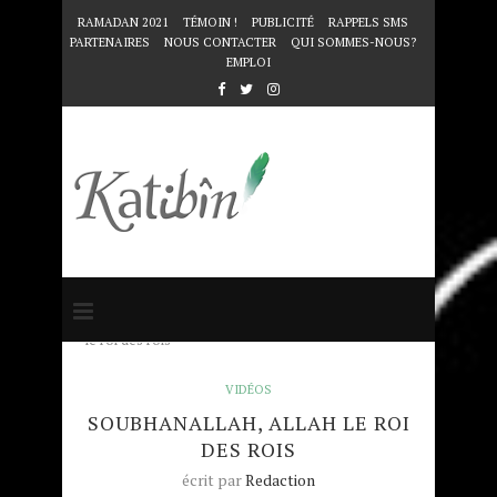
RAMADAN 2021
TÉMOIN !
PUBLICITÉ
RAPPELS SMS
PARTENAIRES
NOUS CONTACTER
QUI SOMMES-NOUS?
EMPLOI
Accueil
VIDÉOS
SoubhanAllah, Allah
le roi des rois
VIDÉOS
SOUBHANALLAH, ALLAH LE ROI
DES ROIS
écrit par
Redaction