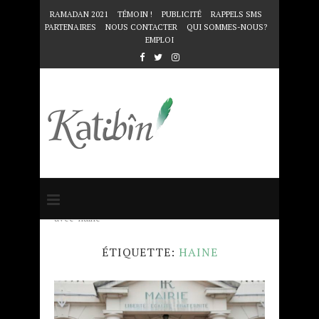
RAMADAN 2021
TÉMOIN !
PUBLICITÉ
RAPPELS SMS
PARTENAIRES
NOUS CONTACTER
QUI SOMMES-NOUS?
EMPLOI
Accueil
Mots clés
Articles taggés
avec "haine"
ÉTIQUETTE:
HAINE