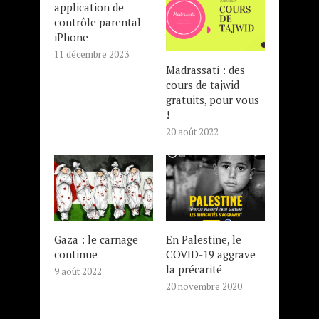
application de
contrôle parental
iPhone
11 décembre 2023
Madrassati : des
cours de tajwid
gratuits, pour vous
!
20 août 2022
Gaza : le carnage
En Palestine, le
continue
COVID-19 aggrave
la précarité
9 août 2022
20 novembre 2020