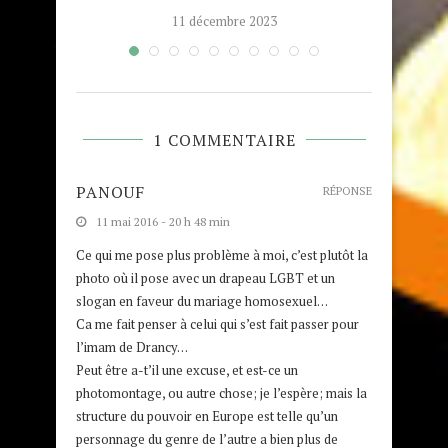
11 décembre 2023
1 COMMENTAIRE
ISITE
PART
PANOUF
D’ÉL
RÉPONSE
..
11 mai 2016 - 20 h 48 min
Ce qui me pose plus problème à moi, c’est plutôt la
photo où il pose avec un drapeau LGBT et un
slogan en faveur du mariage homosexuel…
Ca me fait penser à celui qui s’est fait passer pour
l’imam de Drancy…
Peut être a-t’il une excuse, et est-ce un
photomontage, ou autre chose; je l’espère; mais la
structure du pouvoir en Europe est telle qu’un
personnage du genre de l’autre a bien plus de