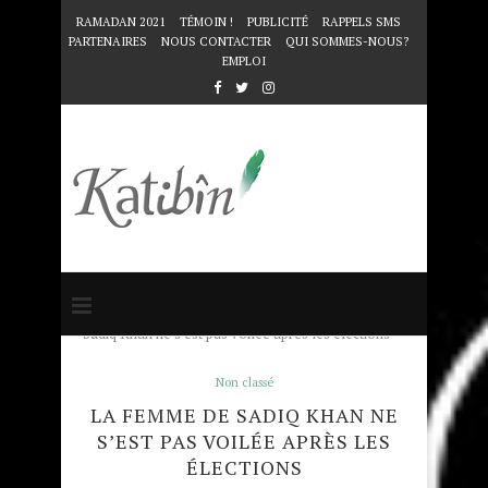
RAMADAN 2021
TÉMOIN !
PUBLICITÉ
RAPPELS SMS
PARTENAIRES
NOUS CONTACTER
QUI SOMMES-NOUS?
EMPLOI
Accueil
Non classé
La femme de
Sadiq Khan ne s’est pas voilée après les élections
Non classé
LA FEMME DE SADIQ KHAN NE
S’EST PAS VOILÉE APRÈS LES
ÉLECTIONS