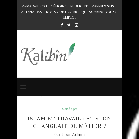
RAMADAN 2021
TÉMOIN !
PUBLICITÉ
RAPPELS SMS
PARTENAIRES
NOUS CONTACTER
QUI SOMMES-NOUS?
EMPLOI
Accueil
Sondages
Islam et travail : et
si on changeait de métier ?
Sondages
ISLAM ET TRAVAIL : ET SI ON
CHANGEAIT DE MÉTIER ?
écrit par
Admin