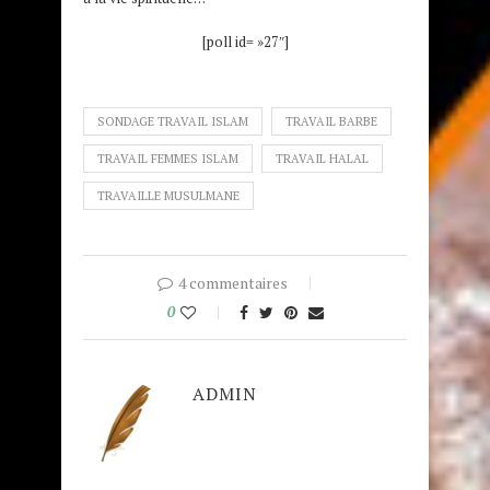
[poll id= »27″]
SONDAGE TRAVAIL ISLAM
TRAVAIL BARBE
TRAVAIL FEMMES ISLAM
TRAVAIL HALAL
TRAVAILLE MUSULMANE
4 commentaires
0
ADMIN