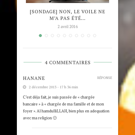
NT
[SONDAGE] NON, LE VOILE NE
[SON
MÉDIA
M’A PAS ÉTÉ...
FR
ÉTABL
2 avril 2016
4 COMMENTAIRES
HANANE
RÉPONSE
2 décembre 2013 - 17 h 36 min
C’est déja fait, je suis passée de « chargée
bancaire » à « chargée de ma famille et de mon
foyer ». Al hamdulliLLAH, bien plus en adequation
avec ma religion 🙂