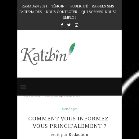
RAMADAN 2021
TÉMOIN !
PUBLICITÉ
RAPPELS SMS
PARTENAIRES
NOUS CONTACTER
QUI SOMMES-NOUS?
EMPLOI
Accueil
Sondages
Comment vous
informez-vous principalement ?
Sondages
COMMENT VOUS INFORMEZ-
VOUS PRINCIPALEMENT ?
écrit par
Redaction