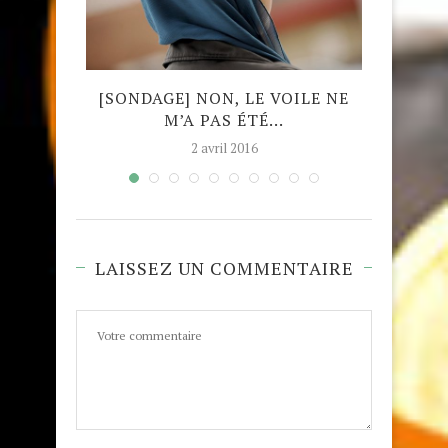
NT
[SONDAGE] NON, LE VOILE NE
[SON
MÉDIA
M’A PAS ÉTÉ...
FR
ÉTABL
2 avril 2016
LAISSEZ UN COMMENTAIRE