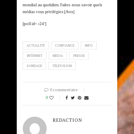
mondial au quotidien. Faites-nous savoir quels
médias vous privilégiez.[/box]
[poll id= »24″]
ACTUALITÉ
CONFIANCE
INFO
INTERNET
MEDIA
PRESSE
SONDAGE
TÉLÉVISION
0 commentaire
0
REDACTION