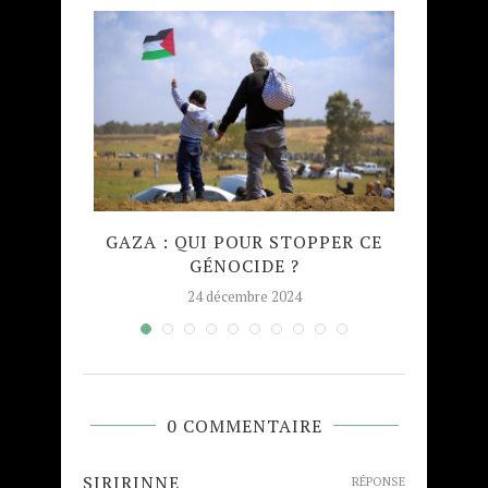
AÎT
GAZA : QUI POUR STOPPER CE
MADRA
S POUR
GÉNOCIDE ?
TAJW
24 décembre 2024
0 COMMENTAIRE
SIRIRINNE
RÉPONSE