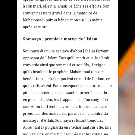
à son mari, elle n’a jamais relâché ses efforts. Son
souvenir restera gravé dans la mémoire de
Muhammad (paix et bénédiction sur lui) même
après sa mort.
Soumaya , première martyr de l’Islam
Soumaya était une esclave d’Abou Jahl un fervent
opposant de l’Islam. Dès qu’il apprit qu’elle s’était
convertie ainsi que son mari et son fils, il exigea
qu’ils insultent le prophète Muhammad (paix et
bénédiction sur lui) et parlent en mal de l’Islam, ce
qu’ils refusèrent. Par conséquent, il les tortura de la
pire des manières, les laissant attacher à des arbres
en pleine chaleur, les frappant jusqu’au sang… Un
jour Abou Jahl tenta encore une fois de leur faire
prononcer des mauvaises paroles à l’encontre du
messager d’Allah, Soumaya refusant toujours,
Abou Jahl la poignarda en s’acharnant sur elle. Elle
mourut ainsi en martyr, déchirée par les coups, ne