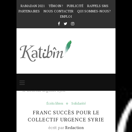
RAMADAN 2021
TÉMOIN !
PUBLICITÉ
RAPPELS SMS
PARTENAIRES
NOUS CONTACTER
QUI SOMMES-NOUS?
EMPLOI
Accueil
Écrits libres
Franc succès pour
le Collectif Urgence Syrie
Écrits libres
Solidarité
FRANC SUCCÈS POUR LE
COLLECTIF URGENCE SYRIE
écrit par
Redaction