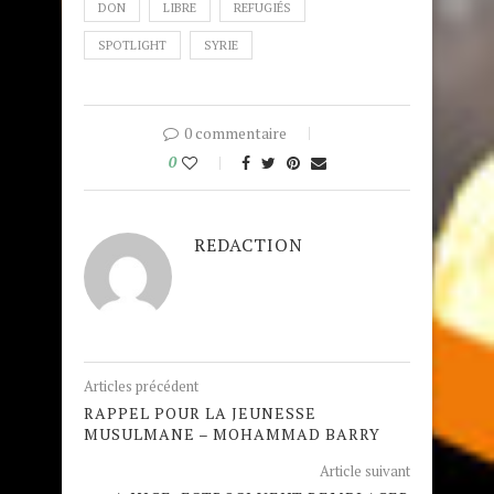
DON
LIBRE
REFUGIÉS
SPOTLIGHT
SYRIE
0 commentaire
0
REDACTION
Articles précédent
RAPPEL POUR LA JEUNESSE
MUSULMANE – MOHAMMAD BARRY
Article suivant