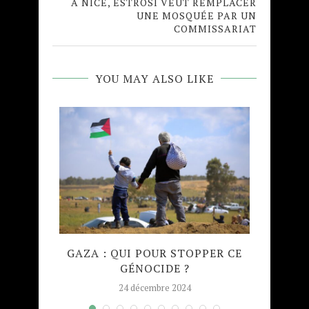
A NICE, ESTROSI VEUT REMPLACER
UNE MOSQUÉE PAR UN
COMMISSARIAT
YOU MAY ALSO LIKE
TION
GAZA : QUI POUR STOPPER CE
MADRA
NATION
GÉNOCIDE ?
TAJW
24 décembre 2024