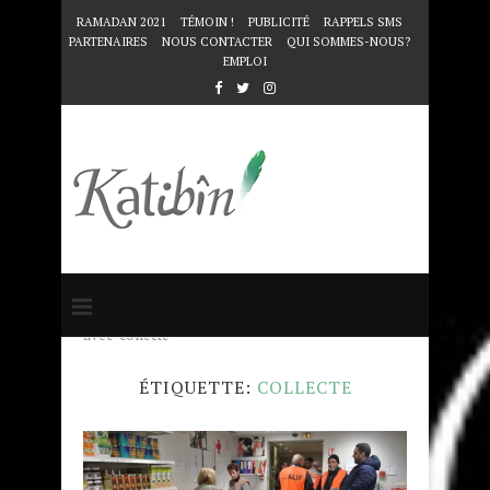
RAMADAN 2021
TÉMOIN !
PUBLICITÉ
RAPPELS SMS
PARTENAIRES
NOUS CONTACTER
QUI SOMMES-NOUS?
EMPLOI
Accueil
Mots clés
Articles taggés
avec "collecte"
ÉTIQUETTE:
COLLECTE