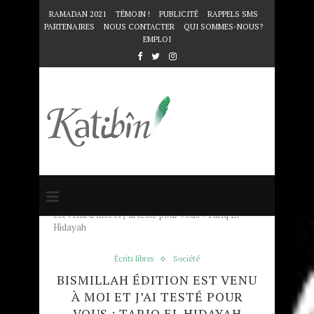
RAMADAN 2021
TÉMOIN !
PUBLICITÉ
RAPPELS SMS
PARTENAIRES
NOUS CONTACTER
QUI SOMMES-NOUS?
EMPLOI
Accueil
Écrits libres
Bismillah Édition
est venu à moi et j’ai testé pour vous : Tariq El
Hidayah
Écrits libres
Société
BISMILLAH ÉDITION EST VENU
À MOI ET J’AI TESTÉ POUR
VOUS : TARIQ EL HIDAYAH