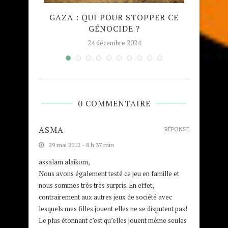
AÎT
GAZA : QUI POUR STOPPER CE
MADRA
S POUR
GÉNOCIDE ?
TAJW
24 décembre 2024
0 COMMENTAIRE
ASMA
RÉPONSE
29 mai 2012 - 8 h 37 min
assalam alaikom,
Nous avons également testé ce jeu en famille et
nous sommes très très surpris. En effet,
contrairement aux autres jeux de société avec
lesquels mes filles jouent elles ne se disputent pas!
Le plus étonnant c’est qu’elles jouent même seules