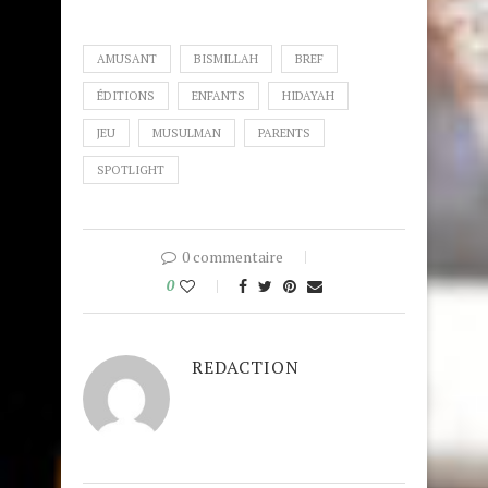
AMUSANT
BISMILLAH
BREF
ÉDITIONS
ENFANTS
HIDAYAH
JEU
MUSULMAN
PARENTS
SPOTLIGHT
0 commentaire
0
REDACTION