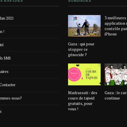
NS RAPIDES
SONDAGES
3 meilleures
an 2021
application 
contrôle pa
n !
iPhone
Gaza : qui pour
ité
stopper ce
génocide ?
ls SMS
naires
Contacter
Madrassati : des
Gaza : le ca
cours de tajwid
continue
ommes-nous?
gratuits, pour
vous !
i