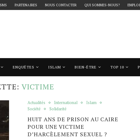
 SMS
PARTENAIRES
NOUS CONTACTER
QUI SOMMES-NOUS?
EMPLOI
ENQUÊTES
ISLAM
BIEN-ÊTRE
TOP 10
ictime"
ETTE:
VICTIME
Actualités
International
Islam
Société
Solidarité
HUIT ANS DE PRISON AU CAIRE
POUR UNE VICTIME
D’HARCÈLEMENT SEXUEL ?