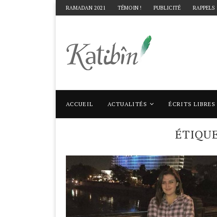
RAMADAN 2021
TÉMOIN !
PUBLICITÉ
RAPPELS
ACCUEIL
ACTUALITÉS
ÉCRITS LIBRES
Accueil
Mots clés
Articles taggés avec "v
ÉTIQU