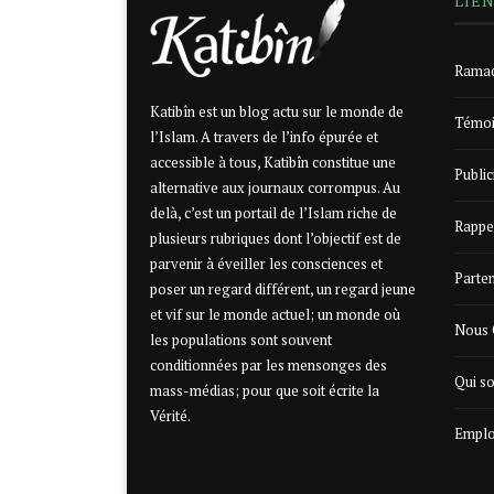
LIE
Ramad
Katibîn est un blog actu sur le monde de
Témoi
l’Islam. A travers de l’info épurée et
accessible à tous, Katibîn constitue une
Public
alternative aux journaux corrompus. Au
delà, c’est un portail de l’Islam riche de
Rappe
plusieurs rubriques dont l’objectif est de
parvenir à éveiller les consciences et
Parte
poser un regard différent, un regard jeune
et vif sur le monde actuel; un monde où
Nous 
les populations sont souvent
conditionnées par les mensonges des
Qui s
mass-médias; pour que soit écrite la
Vérité.
Emplo