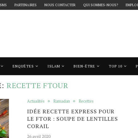
 SMS
PARTENAIRES
NOUS CONTACTER
QUI SOMMES-NOUS?
EMPLOI
ENQUÊTES
ISLAM
BIEN-ÊTRE
TOP 10
ecette ftour"
E:
RECETTE FTOUR
Actualités
Ramadan
Recettes
IDÉE RECETTE EXPRESS POUR
LE FTOR : SOUPE DE LENTILLES
CORAIL
26 avril 2020