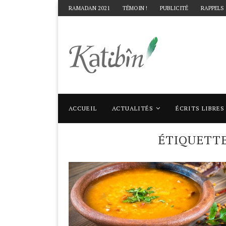
RAMADAN 2021
TÉMOIN !
PUBLICITÉ
RAPPELS
ACCUEIL
ACTUALITÉS
ÉCRITS LIBRES
Accueil
Mots clés
Articles taggés avec "r
ÉTIQUETT