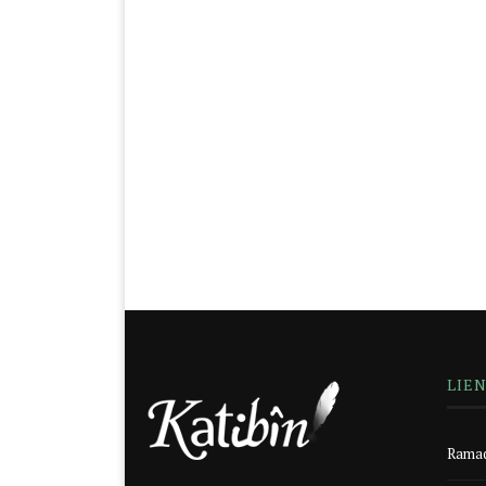
LIE
Ramad