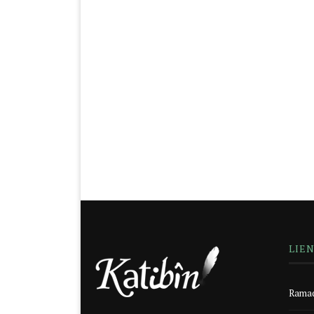
LIE
Ramad