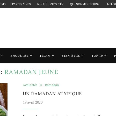
 SMS
PARTENAIRES
NOUS CONTACTER
QUI SOMMES-NOUS?
EMPLOI
ENQUÊTES
ISLAM
BIEN-ÊTRE
TOP 10
ramadan jeune"
E:
RAMADAN JEUNE
Actualités
Ramadan
UN RAMADAN ATYPIQUE
19 avril 2020