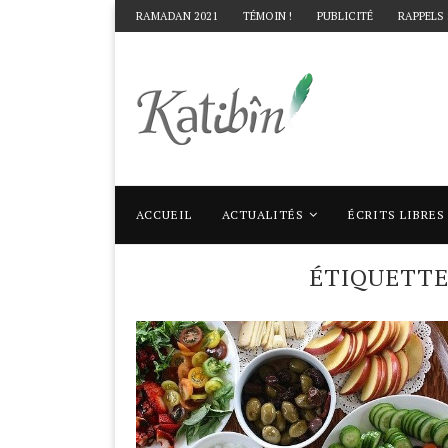
RAMADAN 2021
TÉMOIN !
PUBLICITÉ
RAPPELS
ACCUEIL
ACTUALITÉS
ÉCRITS LIBRES
Accueil
Mots clés
Articles taggés avec "
ÉTIQUETT