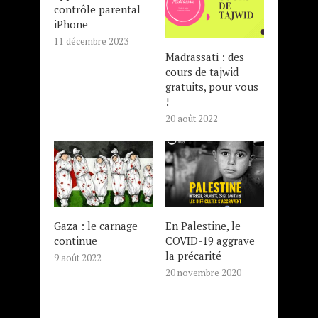
contrôle parental
iPhone
11 décembre 2023
Madrassati : des
cours de tajwid
gratuits, pour vous
!
20 août 2022
Gaza : le carnage
En Palestine, le
continue
COVID-19 aggrave
la précarité
9 août 2022
20 novembre 2020