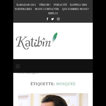
RAMADAN 2021
TÉMOIN !
PUBLICITÉ
RAPPELS SMS
PARTENAIRES
NOUS CONTACTER
QUI SOMMES-NOUS?
EMPLOI
Accueil
Mots clés
Articles taggés
avec "mosquée"
ÉTIQUETTE:
MOSQUÉE