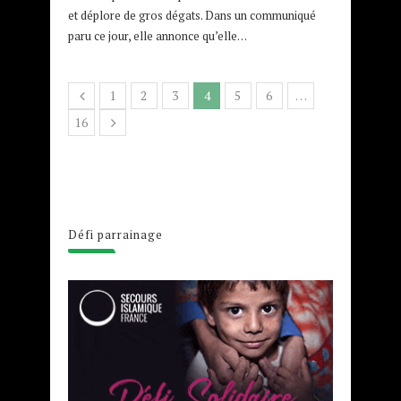
et déplore de gros dégats. Dans un communiqué
paru ce jour, elle annonce qu’elle…
1
2
3
4
5
6
…
16
Défi parrainage