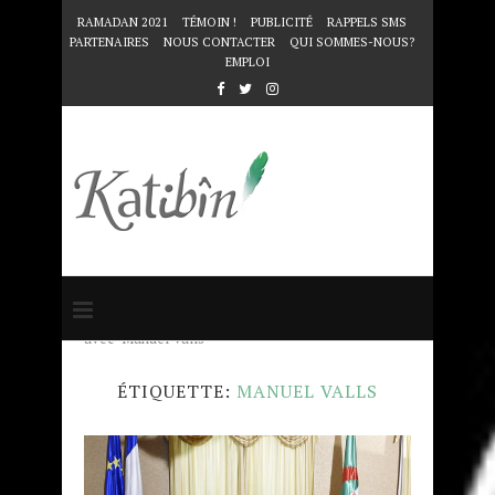
RAMADAN 2021
TÉMOIN !
PUBLICITÉ
RAPPELS SMS
PARTENAIRES
NOUS CONTACTER
QUI SOMMES-NOUS?
EMPLOI
Accueil
Mots clés
Articles taggés
avec "Manuel Valls"
ÉTIQUETTE:
MANUEL VALLS