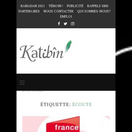
RAMADAN 2021
TÉMOIN !
PUBLICITÉ
RAPPELS SMS
PARTENAIRES
NOUS CONTACTER
QUI SOMMES-NOUS?
EMPLOI
Accueil
Mots clés
Articles taggés
avec "écoute"
ÉTIQUETTE:
ÉCOUTE