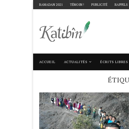
RAMADAN 2021
TÉMOIN !
PUBLICITÉ
RAPPELS
ACCUEIL
ACTUALITÉS
ÉCRITS LIBRES
Accueil
Mots clés
Articles taggés avec "é
ÉTIQ