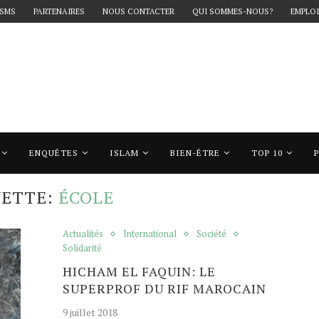
 SMS
PARTENAIRES
NOUS CONTACTER
QUI SOMMES-NOUS?
EMPLOI
ENQUÊTES
ISLAM
BIEN-ÊTRE
TOP 10
cole"
UETTE:
ÉCOLE
Actualités
International
Société
Solidarité
HICHAM EL FAQUIN: LE
SUPERPROF DU RIF MAROCAIN
9 juillet 2018