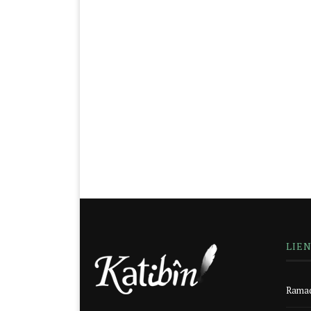
LIE
Ramad