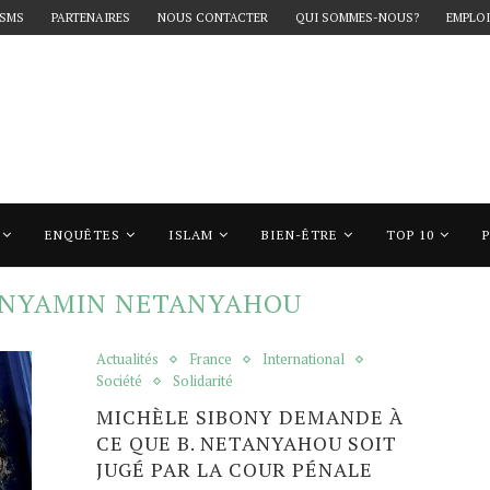
 SMS
PARTENAIRES
NOUS CONTACTER
QUI SOMMES-NOUS?
EMPLOI
ENQUÊTES
ISLAM
BIEN-ÊTRE
TOP 10
"benyamin netanyahou"
NYAMIN NETANYAHOU
Actualités
France
International
Société
Solidarité
MICHÈLE SIBONY DEMANDE À
CE QUE B. NETANYAHOU SOIT
JUGÉ PAR LA COUR PÉNALE