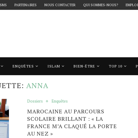
 SMS
PARTENAIRES
NOUS CONTACTER
QUI SOMMES-NOUS?
EMPLOI
ENQUÊTES
ISLAM
BIEN-ÊTRE
TOP 10
Anna"
UETTE:
ANNA
Dossiers
Enquêtes
MAROCAINE AU PARCOURS
SCOLAIRE BRILLANT : « LA
FRANCE M’A CLAQUÉ LA PORTE
AU NEZ »