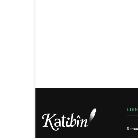
LIE
Ramad