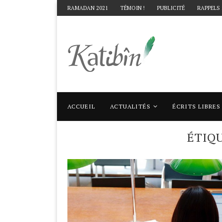
RAMADAN 2021
TÉMOIN !
PUBLICITÉ
RAPPELS
ACCUEIL
ACTUALITÉS
ÉCRITS LIBRES
Accueil
Mots clés
Articles taggés avec "
ÉTIQ