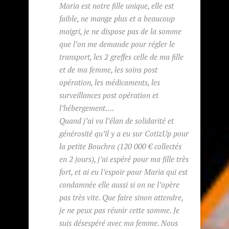
Maria est notre fille unique, elle est
faible, ne mange plus et a beaucoup
maigri, je ne dispose pas de la somme
que l’on me demande pour régler le
transport, les 2 greffes celle de ma fille
et de ma femme, les soins post
opération, les médicaments, les
surveillances post opération et
l’hébergement….
Quand j’ai vu l’élan de solidarité et
générosité qu’il y a eu sur CotizUp pour
la petite Bouchra (120 000 € collectés
en 2 jours), j’ai espéré pour ma fille très
fort, et ai eu l’espoir pour Maria qui est
condamnée elle aussi si on ne l’opère
pas très vite. Que faire sinon attendre,
je ne peux pas réunir cette somme. Je
suis désespéré avec ma femme. Nous