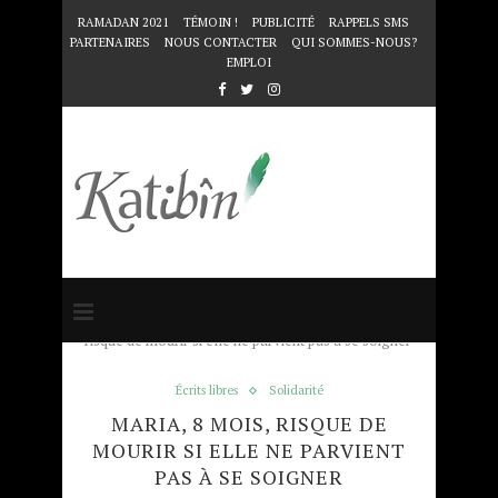
RAMADAN 2021
TÉMOIN !
PUBLICITÉ
RAPPELS SMS
PARTENAIRES
NOUS CONTACTER
QUI SOMMES-NOUS?
EMPLOI
Accueil
Écrits libres
Maria, 8 mois,
risque de mourir si elle ne parvient pas à se soigner
Écrits libres
Solidarité
MARIA, 8 MOIS, RISQUE DE
MOURIR SI ELLE NE PARVIENT
PAS À SE SOIGNER