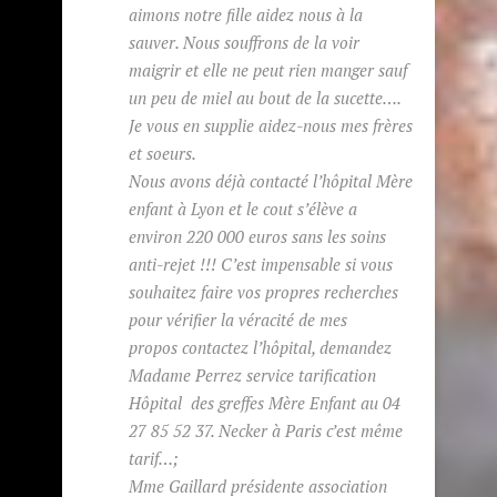
aimons notre fille aidez nous à la
sauver. Nous souffrons de la voir
maigrir et elle ne peut rien manger sauf
un peu de miel au bout de la sucette….
Je vous en supplie aidez-nous mes frères
et soeurs.
Nous avons déjà contacté l’hôpital Mère
enfant à Lyon et le cout s’élève a
environ 220 000 euros sans les soins
anti-rejet !!! C’est impensable si vous
souhaitez faire vos propres recherches
pour vérifier la véracité de mes
propos contactez l’hôpital, demandez
Madame Perrez service tarification
Hôpital des greffes Mère Enfant au 04
27 85 52 37. Necker à Paris c’est même
tarif…;
Mme Gaillard présidente association