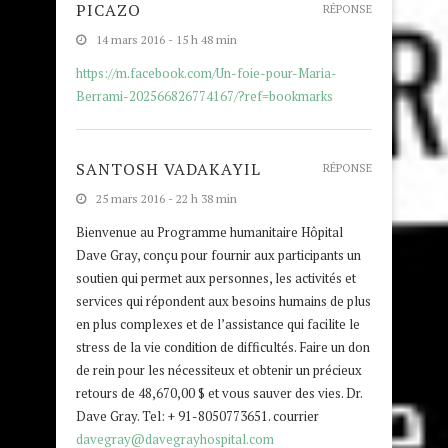
PICAZO
RÉPONSE
14 mars 2016 - 15 h 48 min
https://m.facebook.com/Un-foie-pour-Maria-
Berrami-202566826774167/?ref=bookmarks
SANTOSH VADAKAYIL
RÉPONSE
25 mars 2016 - 22 h 38 min
Bienvenue au Programme humanitaire Hôpital
Dave Gray, conçu pour fournir aux participants un
soutien qui permet aux personnes, les activités et
services qui répondent aux besoins humains de plus
en plus complexes et de l’assistance qui facilite le
stress de la vie condition de difficultés. Faire un don
de rein pour les nécessiteux et obtenir un précieux
retours de 48,670,00 $ et vous sauver des vies. Dr.
Dave Gray. Tel: + 91-8050773651. courrier
davegray@davegrayhospital.com