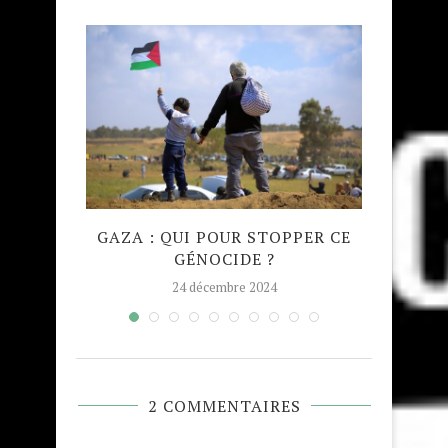
TION
GAZA : QUI POUR STOPPER CE
MADRA
NATION
GÉNOCIDE ?
TAJW
24 décembre 2024
2 COMMENTAIRES