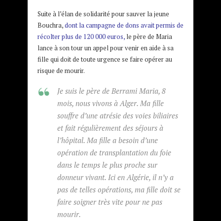
Suite à l’élan de solidarité pour sauver la jeune
Bouchra,
dont la campagne de dons avait permis de
récolter plus de 120 000 euros
,
le père de Maria
lance à son tour un appel pour venir en aide à sa
fille qui doit de toute urgence se faire opérer au
risque de mourir.
Je suis le père de Berrami Maria, 8
mois, nous vivons à Alger. Ma fille
souffre d’une atrésie des voies biliaires
et fait régulièrement des séjours à
l’hôpital. Ma fille a besoin d’une
opération de transplantation du foie
dans le temps le plus proche sur
donneur vivant. Ici en Algérie, il n’y a
pas de telles opérations, ma fille doit se
faire soigner très vite pour ne pas
mourir.