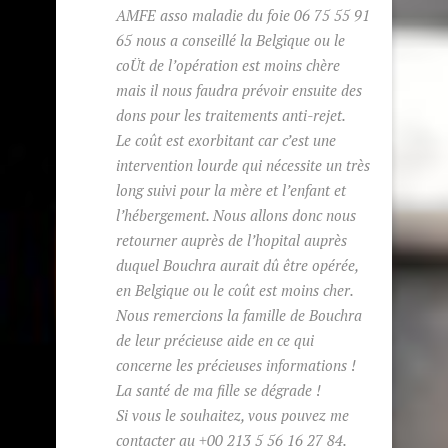
AMFE asso maladie du foie 06 75 55 91
65 nous a conseillé la Belgique ou le
coÜt de l’opération est moins chère
mais il nous faudra prévoir ensuite des
dons pour les traitements anti-rejet.
Le coût est exorbitant car c’est une
intervention lourde qui nécessite un très
long suivi pour la mère et l’enfant et
l’hébergement. Nous allons donc nous
retourner auprès de l’hopital auprès
duquel Bouchra aurait dû être opérée,
en Belgique ou le coût est moins cher.
Nous remercions la famille de Bouchra
de leur précieuse aide en ce qui
concerne les précieuses informations !
La santé de ma fille se dégrade !
Si vous le souhaitez, vous pouvez me
contacter au +00 213 5 56 16 27 84.