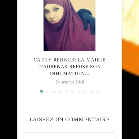
ÉE DE
CATHY REHNER: LA MAIRIE
IN
E À...
D’AUBENAS REFUSE SON
S’AL
INHUMATION...
24 octobre 2018
LAISSEZ UN COMMENTAIRE