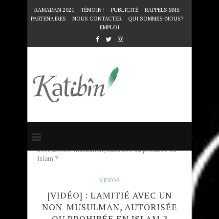
RAMADAN 2021
TÉMOIN !
PUBLICITÉ
RAPPELS SMS
PARTENAIRES
NOUS CONTACTER
QUI SOMMES-NOUS?
EMPLOI
Accueil
VIDÉOS
[Vidéo] : L'amitié
avec un non-musulman, autorisée ou prohibée en
Islam ?
VIDÉOS
[VIDÉO] : L'AMITIÉ AVEC UN
NON-MUSULMAN, AUTORISÉE
OU PROHIBÉE EN ISLAM ?