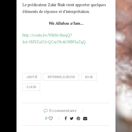
Le prédicateur Zakir Naik vient apporter quelques
éléments de réponse et d’interprétation.
Wa Allahou a’lam…
http://youtu.be/WihSivIknqQ?
list=UUSZaD2vQCurDb4iONN3aZqQ
AMITIÉ
INTERRELIGIEUSE
NAIK
ZAKIR
0 commentaire
0