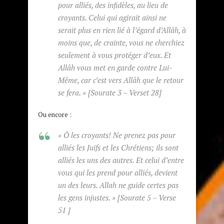
pour alliés, des infidèles, au lieu de
croyants. Celui qui agirait ainsi ne
serait plus en rien lié à l’égard d’Allâh, à
moins que, de crainte, vous ne cherchiez
seulement à vous protéger d’eux. Et
Allâh vous met en garde contre Lui-
Même, car c’est vers Allâh que le retour
se fera. »
[Sourate 3 – Verset 28]
Ou encore :
« Ô les croyants! Ne prenez pas pour
alliés les Juifs et les Chrétiens; ils sont
alliés les uns des autres. Et celui d’entre
vous qui les prend pour alliés, devient
un des leurs. Allah ne guide certes pas
les gens injustes. »
[Sourate 5 – Verse
51 ]