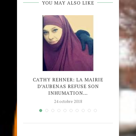
YOU MAY ALSO LIKE
ÉE DE
CATHY REHNER: LA MAIRIE
IN
E À...
D’AUBENAS REFUSE SON
S’AL
INHUMATION...
24 octobre 2018