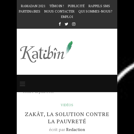
RAMADAN 2021
TÉMOIN !
PUBLICITÉ
RAPPELS SMS
PARTENAIRES
NOUS CONTACTER
QUI SOMMES-NOUS?
EMPLOI
Accueil
VIDÉOS
Zakât, la solution
contre la pauvreté
VIDÉOS
ZAKÂT, LA SOLUTION CONTRE
LA PAUVRETÉ
écrit par
Redaction