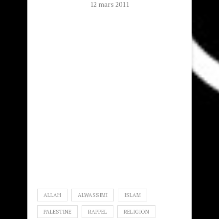
12 mars 2011
ALLAH
ALWASSIMI
ISLAM
PALESTINE
RAPPEL
RELIGION