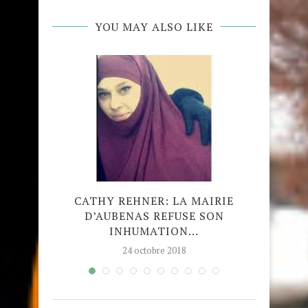
YOU MAY ALSO LIKE
ÉE DE
CATHY REHNER: LA MAIRIE
IN
E À...
D’AUBENAS REFUSE SON
S’AL
INHUMATION...
24 octobre 2018