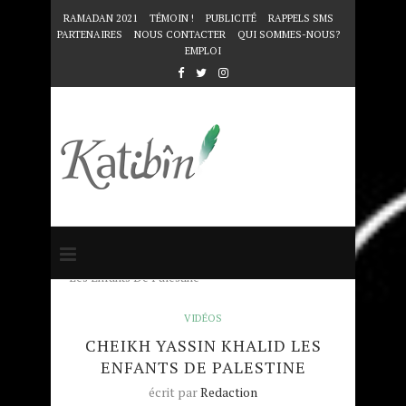
RAMADAN 2021
TÉMOIN !
PUBLICITÉ
RAPPELS SMS
PARTENAIRES
NOUS CONTACTER
QUI SOMMES-NOUS?
EMPLOI
Accueil
VIDÉOS
Cheikh Yassin Khalid
Les Enfants De Palestine
VIDÉOS
CHEIKH YASSIN KHALID LES
ENFANTS DE PALESTINE
écrit par
Redaction