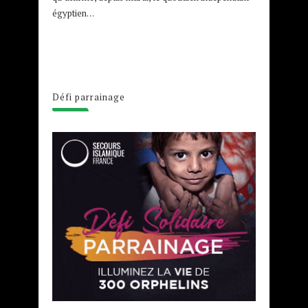
égyptien…
Défi parrainage