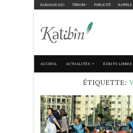
RAMADAN 2021
TÉMOIN !
PUBLICITÉ
RAPPELS
ACCUEIL
ACTUALITÉS
ÉCRITS LIBRES
Accueil
Mots clés
Articles taggés avec "
ÉTIQUETTE: