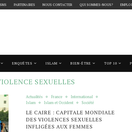
 SMS
PARTENAIRES
NOUS CONTACTER
QUI SOMMES-NOUS?
EMPLOI
ENQUÊTES
ISLAM
BIEN-ÊTRE
TOP 10
violence sexuelles"
VIOLENCE SEXUELLES
Actualités
France
International
Islam
Islam et Occident
Société
LE CAIRE : CAPITALE MONDIALE
DES VIOLENCES SEXUELLES
INFLIGÉES AUX FEMMES