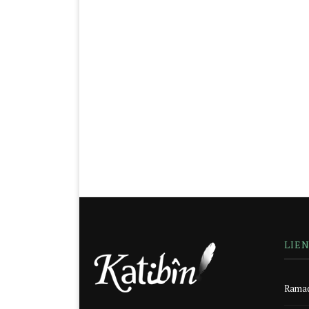
LIE
Ramad