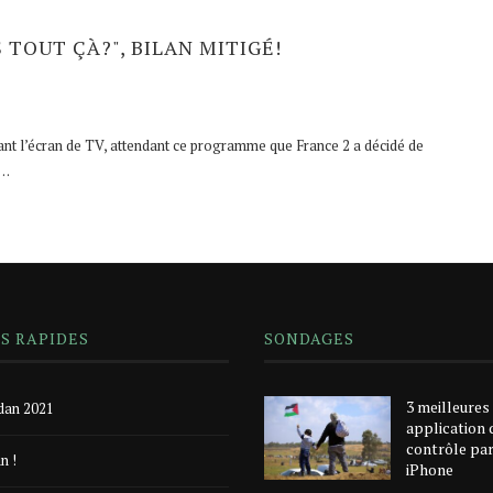
TOUT ÇÀ?", BILAN MITIGÉ!
t l’écran de TV, attendant ce programme que France 2 a décidé de
n…
NS RAPIDES
SONDAGES
3 meilleures
an 2021
application 
contrôle pa
n !
iPhone