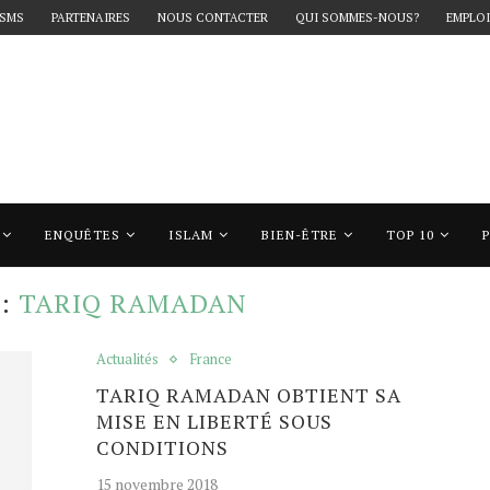
 SMS
PARTENAIRES
NOUS CONTACTER
QUI SOMMES-NOUS?
EMPLOI
ENQUÊTES
ISLAM
BIEN-ÊTRE
TOP 10
tariq ramadan"
E:
TARIQ RAMADAN
Actualités
France
TARIQ RAMADAN OBTIENT SA
MISE EN LIBERTÉ SOUS
CONDITIONS
15 novembre 2018