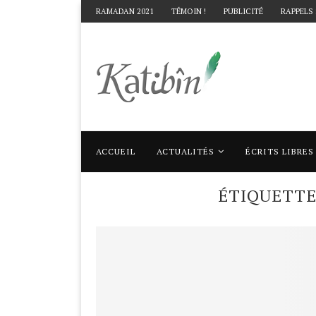
RAMADAN 2021
TÉMOIN !
PUBLICITÉ
RAPPELS
ACCUEIL
ACTUALITÉS
ÉCRITS LIBRES
Accueil
Mots clés
Articles taggés avec "
ÉTIQUETT