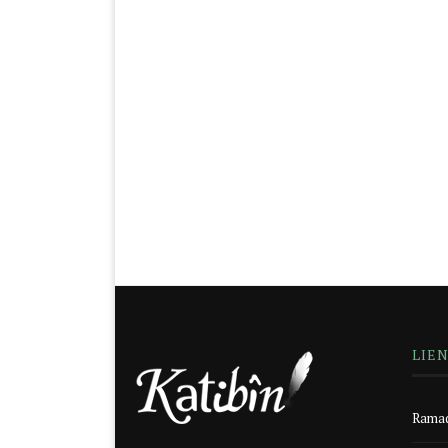
LIE
Ramad