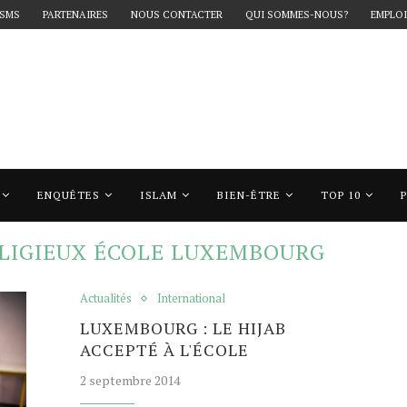
 SMS
PARTENAIRES
NOUS CONTACTER
QUI SOMMES-NOUS?
EMPLOI
ENQUÊTES
ISLAM
BIEN-ÊTRE
TOP 10
signe religieux école luxembourg"
ELIGIEUX ÉCOLE LUXEMBOURG
Actualités
International
LUXEMBOURG : LE HIJAB
ACCEPTÉ À L'ÉCOLE
2 septembre 2014