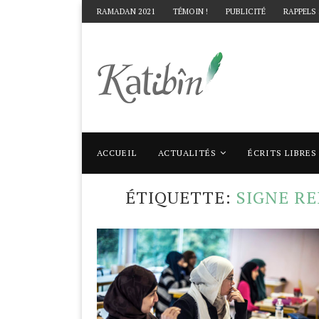
RAMADAN 2021
TÉMOIN !
PUBLICITÉ
RAPPELS
ACCUEIL
ACTUALITÉS
ÉCRITS LIBRES
Accueil
Mots clés
Articles taggés avec "
ÉTIQUETTE:
SIGNE R