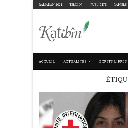
RAMADAN 2021
TÉMOIN !
PUBLICITÉ
RAPPELS
ACCUEIL
ACTUALITÉS
ÉCRITS LIBRES
Accueil
Mots clés
Articles taggés avec "
ÉTIQ