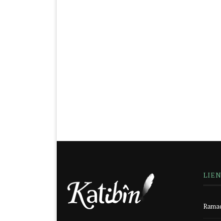
LIE
Ramad