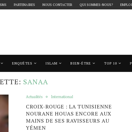
 SMS
PARTENAIRES
NOUS CONTACTER
QUI SOMMES-NOUS?
EMPLOI
ENQUÊTES
ISLAM
BIEN-ÊTRE
TOP 10
sanaa"
UETTE:
SANAA
Actualités
International
CROIX-ROUGE : LA TUNISIENNE
NOURANE HOUAS ENCORE AUX
MAINS DE SES RAVISSEURS AU
YÉMEN