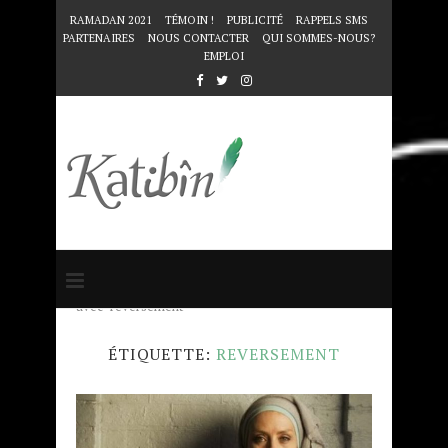
RAMADAN 2021
TÉMOIN !
PUBLICITÉ
RAPPELS SMS
PARTENAIRES
NOUS CONTACTER
QUI SOMMES-NOUS?
EMPLOI
Accueil
Mots clés
Articles taggés
avec "reversement"
ÉTIQUETTE:
REVERSEMENT