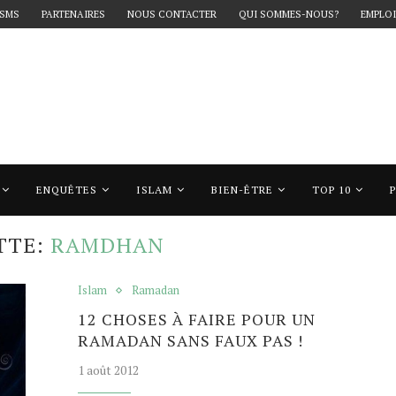
 SMS
PARTENAIRES
NOUS CONTACTER
QUI SOMMES-NOUS?
EMPLOI
ENQUÊTES
ISLAM
BIEN-ÊTRE
TOP 10
"Ramdhan"
TTE:
RAMDHAN
Islam
Ramadan
12 CHOSES À FAIRE POUR UN
RAMADAN SANS FAUX PAS !
1 août 2012