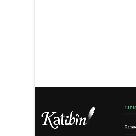
LIE
Ramad