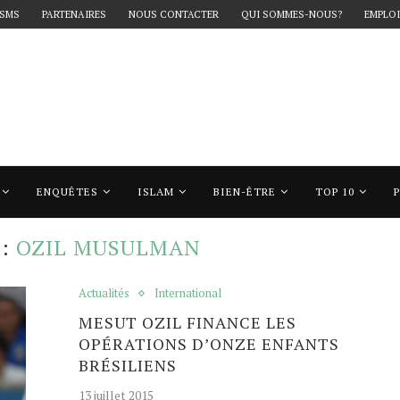
 SMS
PARTENAIRES
NOUS CONTACTER
QUI SOMMES-NOUS?
EMPLOI
ENQUÊTES
ISLAM
BIEN-ÊTRE
TOP 10
ozil musulman"
E:
OZIL MUSULMAN
Actualités
International
MESUT OZIL FINANCE LES
OPÉRATIONS D’ONZE ENFANTS
BRÉSILIENS
13 juillet 2015