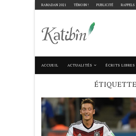
RAMADAN 2021
TÉMOIN !
PUBLICITÉ
RAPPELS
ACCUEIL
ACTUALITÉS
ÉCRITS LIBRES
Accueil
Mots clés
Articles taggés avec "
ÉTIQUETT