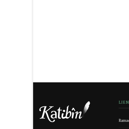
LIE
Ramad