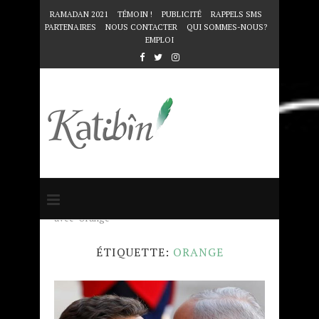
RAMADAN 2021
TÉMOIN !
PUBLICITÉ
RAPPELS SMS
PARTENAIRES
NOUS CONTACTER
QUI SOMMES-NOUS?
EMPLOI
Accueil
Mots clés
Articles taggés
avec "Orange"
ÉTIQUETTE:
ORANGE