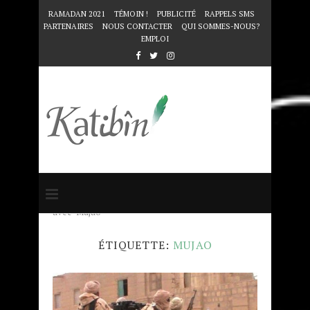
RAMADAN 2021
TÉMOIN !
PUBLICITÉ
RAPPELS SMS
PARTENAIRES
NOUS CONTACTER
QUI SOMMES-NOUS?
EMPLOI
Accueil
Mots clés
Articles taggés
avec "Mujao"
ÉTIQUETTE:
MUJAO