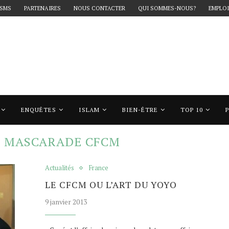
 SMS
PARTENAIRES
NOUS CONTACTER
QUI SOMMES-NOUS?
EMPLOI
ENQUÊTES
ISLAM
BIEN-ÊTRE
TOP 10
"mascarade cfcm"
:
MASCARADE CFCM
Actualités
France
LE CFCM OU L’ART DU YOYO
9 janvier 2013