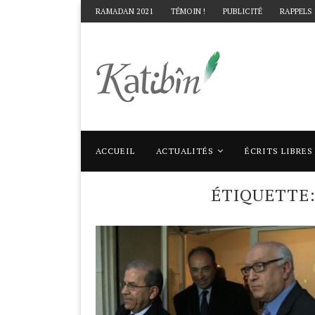
RAMADAN 2021
TÉMOIN !
PUBLICITÉ
RAPPELS
ACCUEIL
ACTUALITÉS
ÉCRITS LIBRES
Accueil
Mots clés
Articles taggés avec 
ÉTIQUETTE