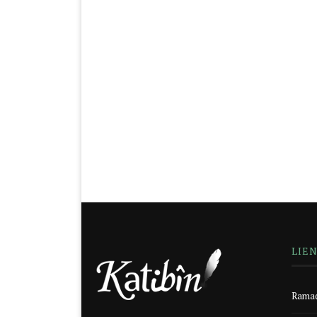
LIE
Ramad