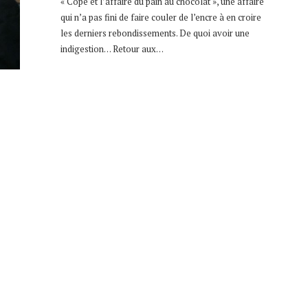
« Copé et l’affaire du pain au chocolat », une affaire
qui n’a pas fini de faire couler de l’encre à en croire
les derniers rebondissements. De quoi avoir une
indigestion… Retour aux…