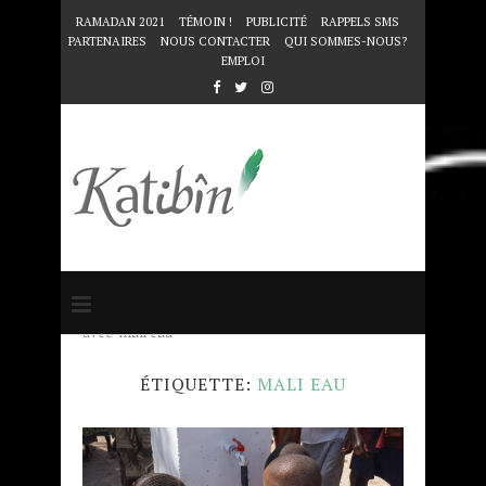
RAMADAN 2021
TÉMOIN !
PUBLICITÉ
RAPPELS SMS
PARTENAIRES
NOUS CONTACTER
QUI SOMMES-NOUS?
EMPLOI
Accueil
Mots clés
Articles taggés
avec "mali eau"
ÉTIQUETTE:
MALI EAU