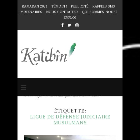
RAMADAN 2021
TÉMOIN !
PUBLICITÉ
RAPPELS SMS
PARTENAIRES
NOUS CONTACTER
QUI SOMMES-NOUS?
EMPLOI
Accueil
Mots clés
Articles taggés
avec "ligue de défense judiciaire musulmans"
ÉTIQUETTE:
LIGUE DE DÉFENSE JUDICIAIRE
MUSULMANS