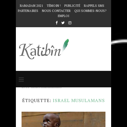
RAMADAN 2021
TÉMOIN !
PUBLICITÉ
RAPPELS SMS
PARTENAIRES
NOUS CONTACTER
QUI SOMMES-NOUS?
EMPLOI
Accueil
Mots clés
Articles taggés
avec "israel musulamans"
ÉTIQUETTE:
ISRAEL MUSULAMANS