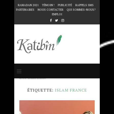
RAMADAN 2021
TÉMOIN !
PUBLICITÉ
RAPPELS SMS
PARTENAIRES
NOUS CONTACTER
QUI SOMMES-NOUS?
EMPLOI
Accueil
Mots clés
Articles taggés
avec "islam france"
ÉTIQUETTE:
ISLAM FRANCE