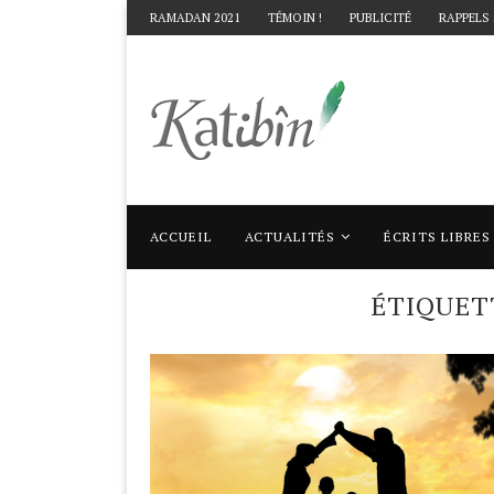
RAMADAN 2021
TÉMOIN !
PUBLICITÉ
RAPPELS
ACCUEIL
ACTUALITÉS
ÉCRITS LIBRES
Accueil
Mots clés
Articles taggés avec "
ÉTIQUET