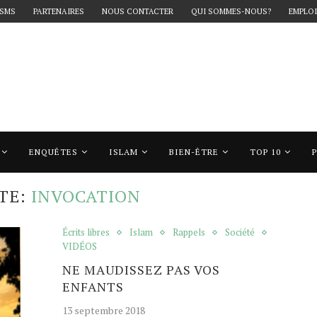
 SMS
PARTENAIRES
NOUS CONTACTER
QUI SOMMES-NOUS?
EMPLOI
ENQUÊTES
ISLAM
BIEN-ÊTRE
TOP 10
Invocation"
TE:
INVOCATION
Écrits libres
Islam
Rappels
Société
VIDÉOS
NE MAUDISSEZ PAS VOS
ENFANTS
13 septembre 2018