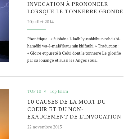
INVOCATION À PRONONCER
LORSQUE LE TONNERRE GRONDE
20 juillet 2014
Phonétique : « Subhâna l-ladhî yusabbihu r-rahdu bi-
hamdihi wa-l-malâ’ikatu min khîfatihi. » Traduction :
« Gloire et pureté à Celui dont le tonnerre Le glorifie
par sa louange et aussi les Anges sous…
TOP 10
Top Islam
10 CAUSES DE LA MORT DU
COEUR ET DU NON-
EXAUCEMENT DE L’INVOCATION
22 novembre 2013