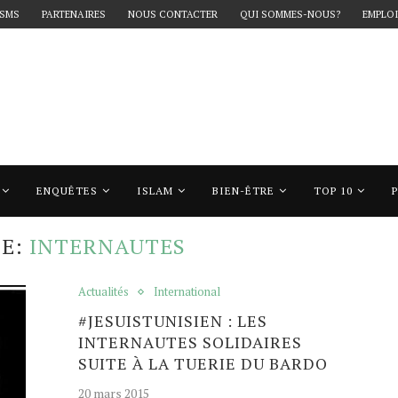
 SMS
PARTENAIRES
NOUS CONTACTER
QUI SOMMES-NOUS?
EMPLOI
ENQUÊTES
ISLAM
BIEN-ÊTRE
TOP 10
nternautes"
TE:
INTERNAUTES
Actualités
International
#JESUISTUNISIEN : LES
INTERNAUTES SOLIDAIRES
SUITE À LA TUERIE DU BARDO
20 mars 2015