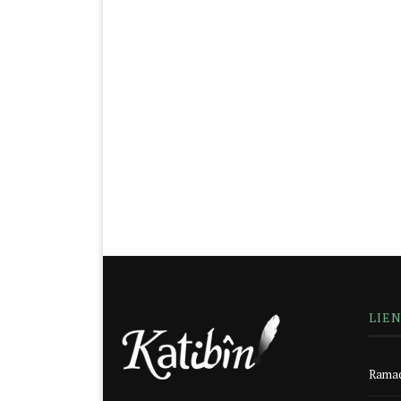
LIE
Ramad