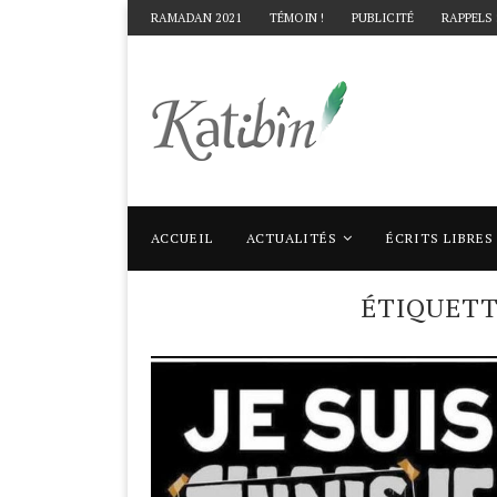
RAMADAN 2021
TÉMOIN !
PUBLICITÉ
RAPPELS
ACCUEIL
ACTUALITÉS
ÉCRITS LIBRES
Accueil
Mots clés
Articles taggés avec "i
ÉTIQUET