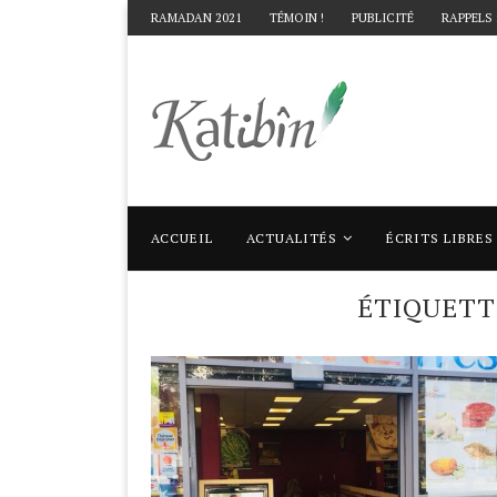
RAMADAN 2021
TÉMOIN !
PUBLICITÉ
RAPPELS
ACCUEIL
ACTUALITÉS
ÉCRITS LIBRES
Accueil
Mots clés
Articles taggés avec "i
ÉTIQUETT