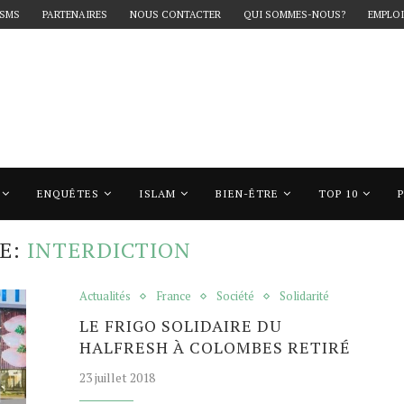
 SMS
PARTENAIRES
NOUS CONTACTER
QUI SOMMES-NOUS?
EMPLOI
ENQUÊTES
ISLAM
BIEN-ÊTRE
TOP 10
nterdiction"
E:
INTERDICTION
Actualités
France
Société
Solidarité
LE FRIGO SOLIDAIRE DU
HALFRESH À COLOMBES RETIRÉ
23 juillet 2018