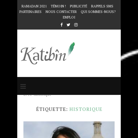
RAMADAN 2021
TÉMOIN !
PUBLICITÉ
RAPPELS SMS
PARTENAIRES
NOUS CONTACTER
QUI SOMMES-NOUS?
EMPLOI
Accueil
Mots clés
Articles taggés
avec "historique"
ÉTIQUETTE:
HISTORIQUE