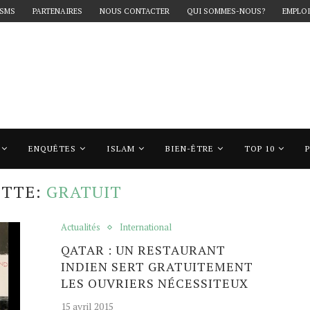
 SMS
PARTENAIRES
NOUS CONTACTER
QUI SOMMES-NOUS?
EMPLOI
ENQUÊTES
ISLAM
BIEN-ÊTRE
TOP 10
ratuit"
ETTE:
GRATUIT
Actualités
International
QATAR : UN RESTAURANT
INDIEN SERT GRATUITEMENT
LES OUVRIERS NÉCESSITEUX
15 avril 2015