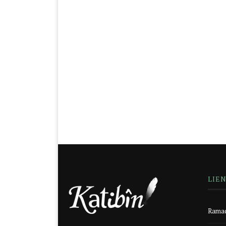
LIE
Ramad