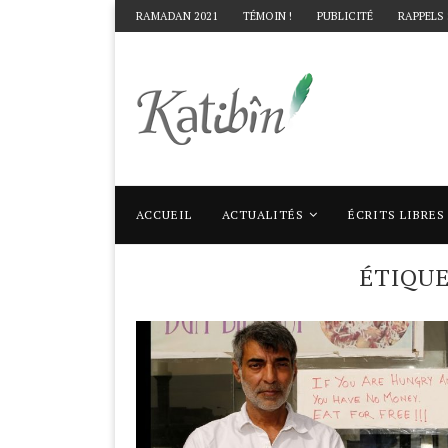
RAMADAN 2021
TÉMOIN !
PUBLICITÉ
RAPPELS
ACCUEIL
ACTUALITÉS
ÉCRITS LIBRES
Accueil
Mots clés
Articles taggés avec "g
ÉTIQU