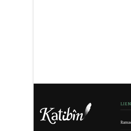
LIE
Ramad