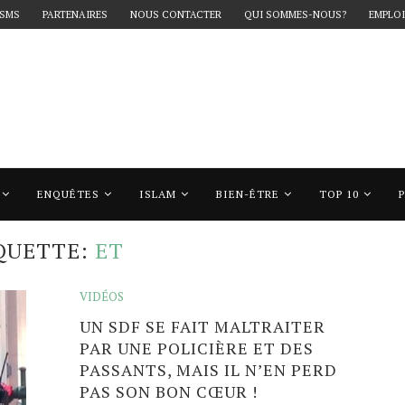
 SMS
PARTENAIRES
NOUS CONTACTER
QUI SOMMES-NOUS?
EMPLOI
ENQUÊTES
ISLAM
BIEN-ÊTRE
TOP 10
t"
QUETTE:
ET
VIDÉOS
UN SDF SE FAIT MALTRAITER
PAR UNE POLICIÈRE ET DES
PASSANTS, MAIS IL N’EN PERD
PAS SON BON CŒUR !