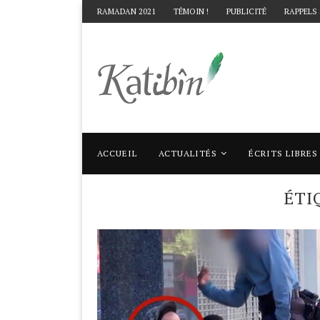
RAMADAN 2021
TÉMOIN !
PUBLICITÉ
RAPPELS
ACCUEIL
ACTUALITÉS
ÉCRITS LIBRES
Accueil
Mots clés
Articles taggés avec "e
ÉTI