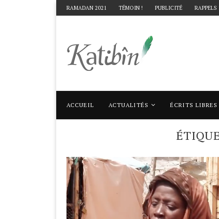
RAMADAN 2021
TÉMOIN !
PUBLICITÉ
RAPPELS
ACCUEIL
ACTUALITÉS
ÉCRITS LIBRES
Accueil
Mots clés
Articles taggés avec "
ÉTIQU