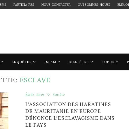
 SMS
PARTENAIRES
NOUS CONTACTER
QUI SOMMES-NOUS?
EMPLOI
ENQUÊTES
ISLAM
BIEN-ÊTRE
TOP 10
esclave"
ETTE:
ESCLAVE
Écrits libres
Société
L’ASSOCIATION DES HARATINES
DE MAURITANIE EN EUROPE
DÉNONCE L’ESCLAVAGISME DANS
LE PAYS