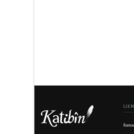
LIE
Ramad