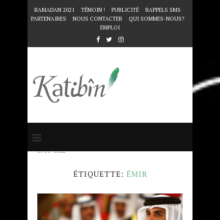
RAMADAN 2021
TÉMOIN !
PUBLICITÉ
RAPPELS SMS
PARTENAIRES
NOUS CONTACTER
QUI SOMMES-NOUS?
EMPLOI
Accueil
Mots clés
Articles taggés
avec "émir"
ÉTIQUETTE:
ÉMIR